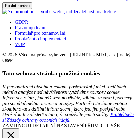
Poslat zprávu
GDPR
Právní ujednání
Formulář pro oznamování
Prohlášení o implementaci
VOP
© 2026 Všechna práva vyhrazena | JELINEK - MDT, a.s. | Velký
Osek
Tato webová stránka používá cookies
K personalizaci obsahu a reklam, poskytování funkcí sociálních
médií a analýze naší návštěvnosti využíváme soubory cookie.
Informace o tom, jak náš web používáte, sdílíme se svými partnery
pro sociální média, inzerci a analýzy. Partneři tyto údaje mohou
zkombinovat s dalšími informacemi, které jste jim poskytli nebo
které získali v důsledku toho, že používáte jejich služby.
Prohlédněte
si Zásady ochrany osobních údajů.
ZAMÍTNOUT
DETAILNÍ NASTAVENÍ
PŘIJMOUT VŠE