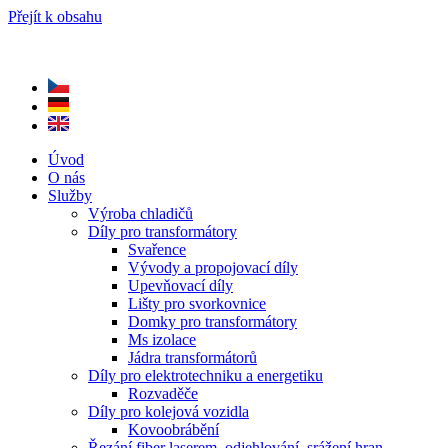
Přejít k obsahu
Úvod
O nás
Služby
Výroba chladičů
Díly pro transformátory
Svařence
Vývody a propojovací díly
Upevňovací díly
Lišty pro svorkovnice
Domky pro transformátory
Ms izolace
Jádra transformátorů
Díly pro elektrotechniku a energetiku
Rozvaděče
Díly pro kolejová vozidla
Kovoobrábění
Řezání fiber laserem, odjehlování, srážení hran