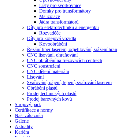
Lišty pro svorkovnice
Domky pro transformátory
Ms izolace
Jádra transformátorů
Díly pro elektrotechniku a energetiku
Rozvaděče
Díly pro kolejová vozidla
Kovoobrábění
Řezání fiber laserem, odjehlování, srážení hran
CNC lisování, ohraňování
CNC obrábění na frézovacích centrech
CNC soustružení
CNC dělení materiálu
Lisování
Svařování, pájení, lepení, svařování laserem
Obrábění plastů
Prodej technických plastů
Prodej barevných kovů
Strojový park
Certifikace a normy
Naši zákazníci
Galerie
Aktuality
Kariéra