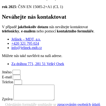
rok 2025
: ČSN EN 15085-2+A1 (CL 1)
Neváhejte nás
kontaktovat
V případě
jakéhokoliv dotazu
nás neváhejte kontaktovat
telefonicky
,
e-mailem
nebo pomocí
kontaktního formuláře
.
Jelínek – MDT, a.s.
+420 321 795 024
info@jelinek-mdt.cz
Můžete nás také navštívit na naši adrese.
Za dráhou 771, 281 51 Velký Osek
Jméno
E-mail
Telefon
Zpráva
Odesláním formuláře souhlasíte se
zpracováním osobních údajů
.