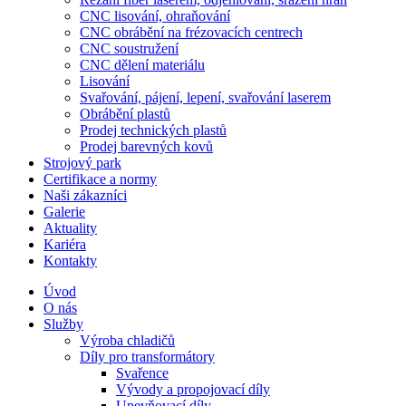
CNC lisování, ohraňování
CNC obrábění na frézovacích centrech
CNC soustružení
CNC dělení materiálu
Lisování
Svařování, pájení, lepení, svařování laserem
Obrábění plastů
Prodej technických plastů
Prodej barevných kovů
Strojový park
Certifikace a normy
Naši zákazníci
Galerie
Aktuality
Kariéra
Kontakty
Úvod
O nás
Služby
Výroba chladičů
Díly pro transformátory
Svařence
Vývody a propojovací díly
Upevňovací díly