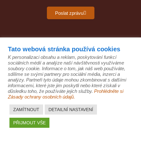
Poslat zprávu
Tato webová stránka používá cookies
K personalizaci obsahu a reklam, poskytování funkcí
GDPR
Právní ujednání
Formulář pro oznamování
sociálních médií a analýze naší návštěvnosti využíváme
Prohlášení o implementaci
VOP
soubory cookie. Informace o tom, jak náš web používáte,
sdílíme se svými partnery pro sociální média, inzerci a
© 2026 Všechna práva vyhrazena | JELINEK - MDT, a.s. |
analýzy. Partneři tyto údaje mohou zkombinovat s dalšími
Velký Osek
informacemi, které jste jim poskytli nebo které získali v
důsledku toho, že používáte jejich služby.
Prohlédněte si
Zásady ochrany osobních údajů.
ZAMÍTNOUT
DETAILNÍ NASTAVENÍ
PŘIJMOUT VŠE