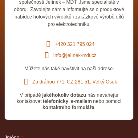
společnosti Jelínek – MDT. Jsme specialisté v
oboru. Zavolejte nám a informujte se o produktové
nabídce hotových výrobků i zakázkové výrobě dílů
pro elektrotechniku.
+420 321 795 024
info@jelinek-mdt.cz
Můžete nás také navštívit na naši adrese.
Za dráhou 771, CZ 281 51, Velký Osek
V případě
jakéhokoliv dotazu
nás neváhejte
kontaktovat
telefonicky
,
e-mailem
nebo pomocí
kontaktního formuláře
.
Jméno