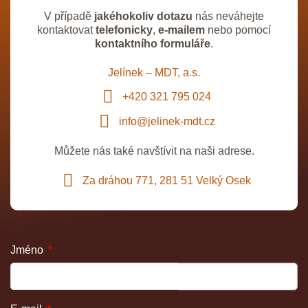
V případě
jakéhokoliv dotazu
nás neváhejte
kontaktovat
telefonicky
,
e-mailem
nebo pomocí
kontaktního formuláře
.
Jelínek – MDT, a.s.
+420 321 795 024
info@jelinek-mdt.cz
Můžete nás také navštívit na naši adrese.
Za dráhou 771, 281 51 Velký Osek
Jméno