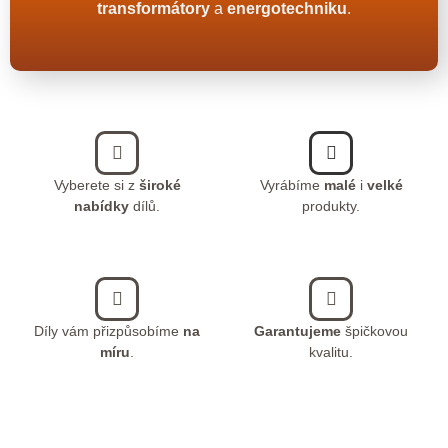
transformátory
a
energotechniku
.
Vyberete si z
široké
Vyrábíme
malé
i
velké
nabídky
dílů.
produkty.
Díly vám přizpůsobíme
na
Garantujeme
špičkovou
míru
.
kvalitu.